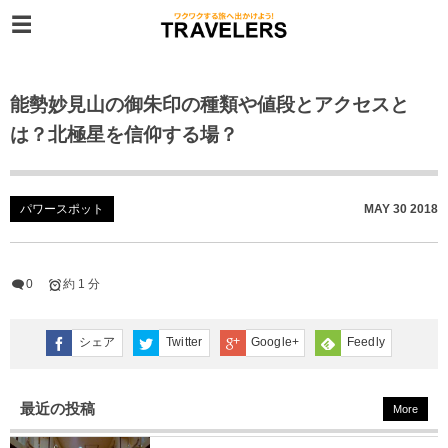
能勢妙見山の御朱印の種類や値段とアクセスと
は？北極星を信仰する場？
パワースポット
MAY
30
2018
0
約 1 分
シェア
Twitter
Google+
Feedly
最近の投稿
More