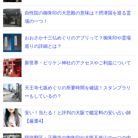
自性院の御朱印の大悲殿の意味は？摂津国を巡る霊
場の一つ！
おおさか十三仏めぐりのアプリって？御朱印や霊場
巡りの詳細とは？
新世界・ビリケン神社のアクセスやご利益について
天王寺七坂めぐりの所要時間を確認！スタンプラリ
ーもしているの？
安い！当たる！と評判の大阪で鑑定料の安い占い師
【厳選4】
阿倍野区・正圓寺の御朱印や大阪五低山の一つの由