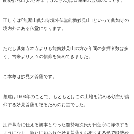
能勢妙見山(のせみょうけんざん)は日蓮宗の霊場の1つです。
正しくは｢無漏山眞如寺境外仏堂能勢妙見山｣といって眞如寺の
境内外にある仏堂になります。
ただし眞如寺本寺よりも能勢妙見山の方が年間の参拝者数は多
く、古来より人々の信仰を集めてきました。
ご本尊は妙見大菩薩です。
創建は1603年のことで、もともとはこの土地を治める領主が信
仰する妙見菩薩を祀るためのお堂でした。
江戸幕府に仕える旗本となった能勢頼次氏が日蓮宗に帰依する
ようになり、新たに彫られた妙見菩薩をお祀りする形で能勢妙