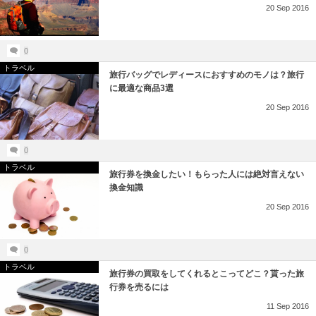
20
Sep
2016
0
トラベル
旅行バッグでレディースにおすすめのモノは？旅行
に最適な商品3選
20
Sep
2016
0
トラベル
旅行券を換金したい！もらった人には絶対言えない
換金知識
20
Sep
2016
0
トラベル
旅行券の買取をしてくれるとこってどこ？貰った旅
行券を売るには
11
Sep
2016