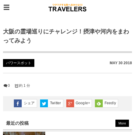
大阪の霊場巡りにチャレンジ！摂津や河内をまわ
ってみよう
パワースポット
MAY
30
2018
0
約 1 分
シェア
Twitter
Google+
Feedly
最近の投稿
More