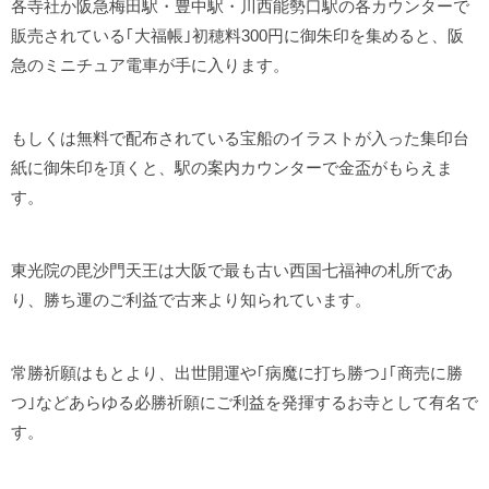
各寺社か阪急梅田駅・豊中駅・川西能勢口駅の各カウンターで
販売されている｢大福帳｣初穂料300円に御朱印を集めると、阪
急のミニチュア電車が手に入ります。
もしくは無料で配布されている宝船のイラストが入った集印台
紙に御朱印を頂くと、駅の案内カウンターで金盃がもらえま
す。
東光院の毘沙門天王は大阪で最も古い西国七福神の札所であ
り、勝ち運のご利益で古来より知られています。
常勝祈願はもとより、出世開運や｢病魔に打ち勝つ｣｢商売に勝
つ｣などあらゆる必勝祈願にご利益を発揮するお寺として有名で
す。