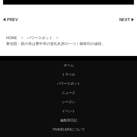
PREV
NEXT
HOME
パワースポット
東光院・萩の寺は豊中市の巡礼札所の一つ！御朱印の値段...
ホーム
トラベル
パワースポット
ニュース
シーズン
イベント
編集部日記
TRAVELERSについて