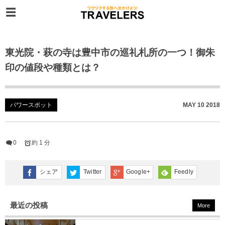
東光院・萩の寺は豊中市の巡礼札所の一つ！御朱
印の値段や種類とは？
パワースポット
MAY
10
2018
0
約 1 分
シェア
Twitter
Google+
Feedly
最近の投稿
More