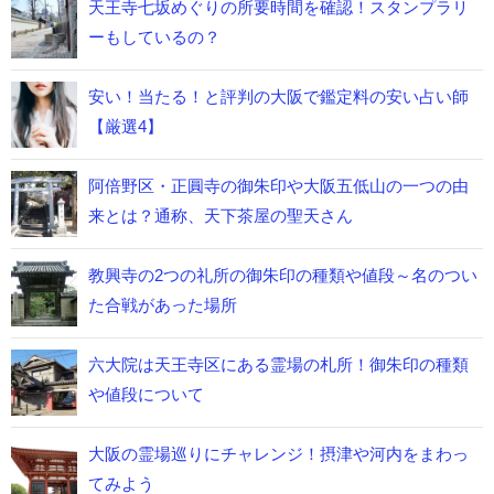
天王寺七坂めぐりの所要時間を確認！スタンプラリ
ーもしているの？
安い！当たる！と評判の大阪で鑑定料の安い占い師
【厳選4】
阿倍野区・正圓寺の御朱印や大阪五低山の一つの由
来とは？通称、天下茶屋の聖天さん
教興寺の2つの礼所の御朱印の種類や値段～名のつい
た合戦があった場所
六大院は天王寺区にある霊場の札所！御朱印の種類
や値段について
大阪の霊場巡りにチャレンジ！摂津や河内をまわっ
てみよう