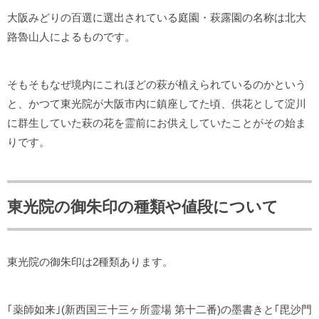
大阪みどりの百選に選出されている庭園・萩露園の名称は北大
路魯山人によるものです。
そもそもなぜ境内にこれほどの萩が植えられているのかという
と、かつて東光院が大阪市内に鎮座してた頃、供花として淀川
に群生していた萩の花を霊前にお供えしていたことがその始ま
りです。
東光院の御朱印の種類や値段について
東光院の御朱印は2種類あります。
｢薬師如来｣(新西国三十三ヶ所霊場 第十二番)の墨書きと｢毘沙門