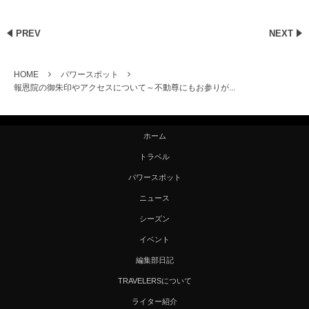
PREV
NEXT
HOME
パワースポット
報恩院の御朱印やアクセスについて～不動尊にもお参りが...
ホーム
トラベル
パワースポット
ニュース
シーズン
イベント
編集部日記
TRAVELERSについて
ライター紹介