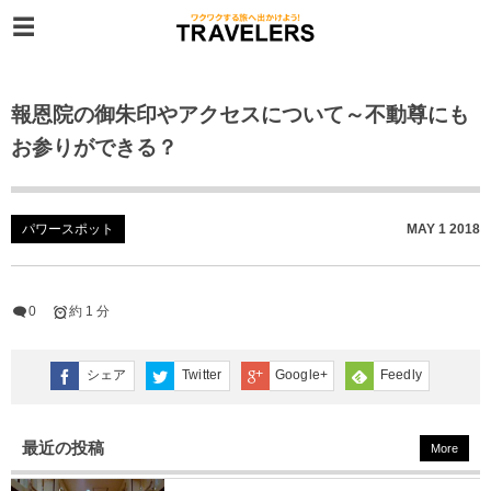
報恩院の御朱印やアクセスについて～不動尊にも
お参りができる？
パワースポット
MAY
1
2018
0
約 1 分
シェア
Twitter
Google+
Feedly
最近の投稿
More