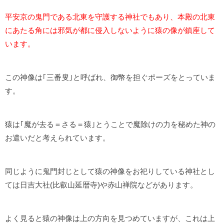
平安京の鬼門である北東を守護する神社でもあり、本殿の北東
にあたる角には邪気が都に侵入しないように猿の像が鎮座して
います。
この神像は｢三番叟｣と呼ばれ、御幣を担ぐポーズをとっていま
す。
猿は｢魔が去る＝さる＝猿｣とうことで魔除けの力を秘めた神の
お遣いだと考えられています。
同じように鬼門封じとして猿の神像をお祀りしている神社とし
ては日吉大社(比叡山延暦寺)や赤山禅院などがあります。
よく見ると猿の神像は上の方向を見つめていますが、これは上