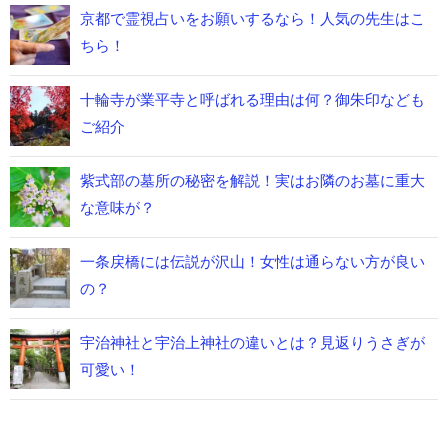
京都で霊視占いをお願いするなら！人気の先生はこ
ちら！
十輪寺が業平寺と呼ばれる理由は何？御朱印なども
ご紹介
紫式部の墓所の秘密を解説！実はお隣のお墓に重大
な意味が？
一条戻橋には伝説が沢山！女性は通らない方が良い
の？
宇治神社と宇治上神社の違いとは？見返りうさぎが
可愛い！