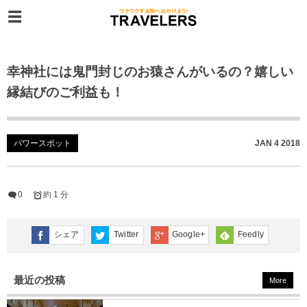
幸神社には鬼門封じのお猿さんがいるの？嬉しい
縁結びのご利益も！
パワースポット
JAN
4
2018
0
約 1 分
シェア
Twitter
Google+
Feedly
最近の投稿
More