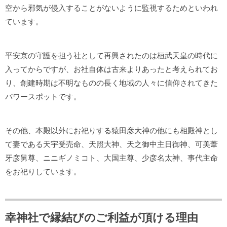
空から邪気が侵入することがないように監視するためといわれ
ています。
平安京の守護を担う社として再興されたのは桓武天皇の時代に
入ってからですが、お社自体は古来よりあったと考えられてお
り、創建時期は不明なものの長く地域の人々に信仰されてきた
パワースポットです。
その他、本殿以外にお祀りする猿田彦大神の他にも相殿神とし
て妻である天宇受売命、天照大神、天之御中主日御神、可美葦
牙彦舅尊、ニニギノミコト、大国主尊、少彦名太神、事代主命
をお祀りしています。
幸神社で縁結びのご利益が頂ける理由