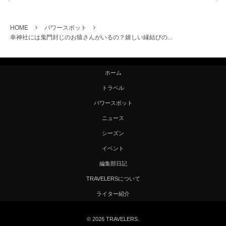
HOME
パワースポット
幸神社には鬼門封じのお猿さんがいるの？嬉しい縁結びの...
ホーム
トラベル
パワースポット
ニュース
シーズン
イベント
編集部日記
TRAVELERSについて
ライター紹介
©
2026
TRAVELERS
.