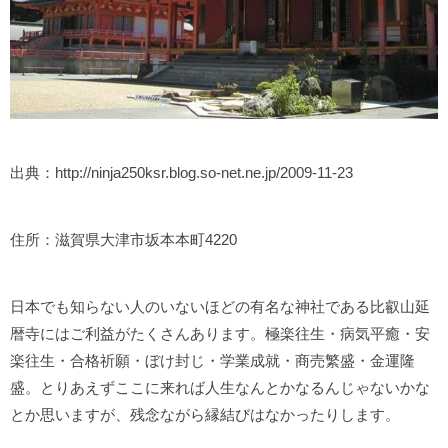
出典：http://ninja250ksr.blog.so-net.ne.jp/2009-11-23
住所：滋賀県大津市坂本本町4220
日本でも知らない人のいないほどの有名な神社である比叡山延
暦寺にはご利益がたくさんあります。極楽往生・病気平癒・安
楽往生・合格祈願・ぼけ封じ・学業成就・商売繁盛・金運隆
盛。とりあえずここに来れば人生なんとかなるんじゃないかな
とか思いますが、残念ながら縁結びはなかったりします。