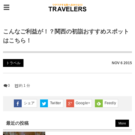
こんなご利益が！？関西の初詣おすすめスポット
はこちら！
トラベル
NOV
6
2015
0
約 1 分
シェア
Twitter
Google+
Feedly
最近の投稿
More