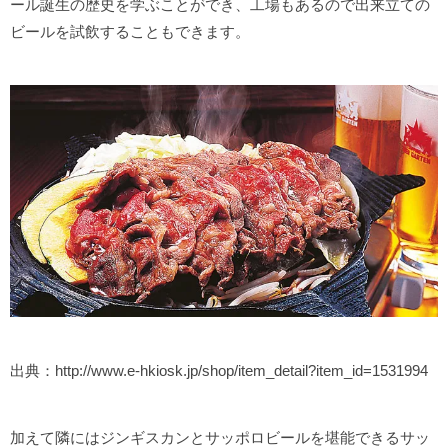
ール誕生の歴史を学ぶことができ、工場もあるので出来立ての
ビールを試飲することもできます。
出典：http://www.e-hkiosk.jp/shop/item_detail?item_id=1531994
加えて隣にはジンギスカンとサッポロビールを堪能できるサッ