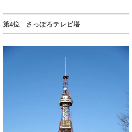
第4位 さっぽろテレビ塔