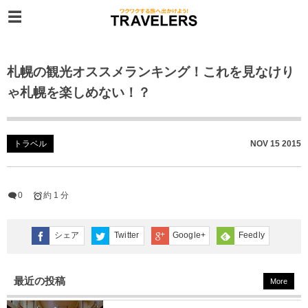
札幌の観光オススメランキング！これを見なけり
ゃ札幌を楽しめない！？
トラベル
NOV
15
2015
0
約 1 分
シェア
Twitter
Google+
Feedly
最近の投稿
More