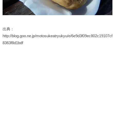
出典：
http://blog.goo.ne.jp/motosukeatryukyu/e/6e9d3f09ec802c19107cf
8363f8d1bdf