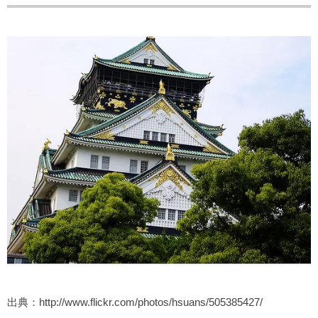
出典：http://www.flickr.com/photos/hsuans/505385427/