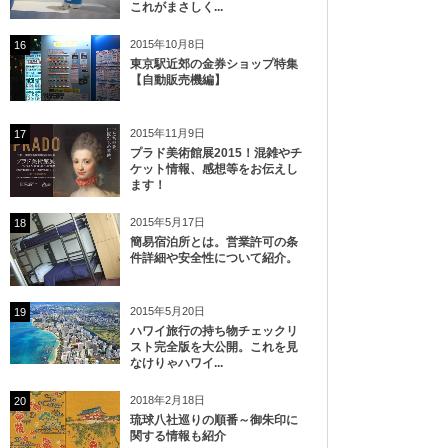
これがまさしく...
2015年10月8日
16
東京駅近郊の金券ショップ特集
【自動販売機編】
2015年11月9日
17
プラド美術館展2015！混雑やチ
ケット情報、感想等をお伝えし
ます！
2015年5月17日
18
簡易宿泊所とは。営業許可の条
件詳細や安全性について紹介。
2015年5月20日
19
ハワイ旅行の持ち物チェックリ
スト完全版を大公開。これを見
なけりゃハワイ...
2018年2月18日
20
琉球八社巡りの順番～御朱印に
関する情報も紹介