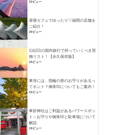
33ビュー
昼寝カフェでゆったり♡福岡の店舗を
ご紹介！
29ビュー
1泊2日の国内旅行で持っていくべき荷
物リスト！【永久保存版】
25ビュー
東寺には、指輪の形のお守りがあるっ
てホント？御朱印についてもご案内！
20ビュー
車折神社はご利益があるパワースポッ
ト～お守りや御朱印と駐車場について
解説
18ビュー