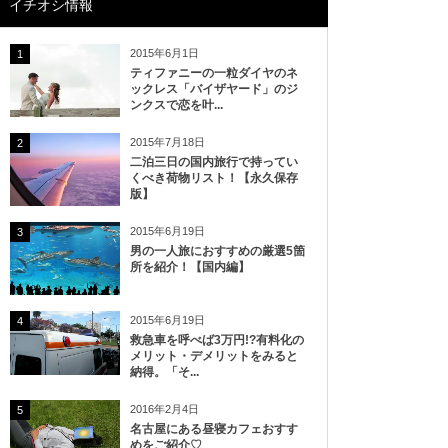
イチオシ情報
2015年6月1日
1
ティファニーの一粒ダイヤのネ
ックレス「バイザヤード」のジ
ンクスで恋を叶...
2015年7月18日
2
二泊三日の国内旅行で持ってい
くべき荷物リスト！【永久保存
版】
2015年6月19日
3
男の一人旅におすすめの厳選5箇
所を紹介！【国内編】
2015年6月19日
4
救急車を呼べば3万円!?有料化の
メリット・デメリットをみると
納得。「そ...
2016年2月4日
5
名古屋にある昼寝カフェおすす
めをご紹介♡