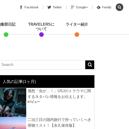
Facebook
Twitter
Google+
Feedly
編集部日記
TRAVELERSに
ライター紹介
ついて
人気の記事(1ヶ月)
感想「虫が…！」USJのトラウマに関
するネタバレ情報をお伝えします。
67ビュー
二泊三日の国内旅行で持っていくべき
荷物リスト！【永久保存版】