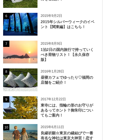
2015年9月2日
6
2015年シルバーウィークのイベ
ント【関東編】はこちら！
2015年8月9日
7
1泊2日の国内旅行で持っていく
べき荷物リスト！【永久保存
版】
2016年1月28日
8
昼寝カフェでゆったり♡福岡の
店舗をご紹介！
2017年12月22日
9
東寺には、指輪の形のお守りが
あるってホント？御朱印につい
てもご案内！
2015年6月11日
10
良縁祈願☆東京の縁結びで一番
有名な神社は東京大神宮！恋す