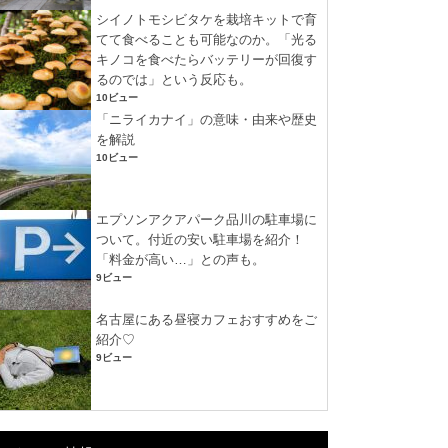
シイノトモシビタケを栽培キットで育
てて食べることも可能なのか。「光る
キノコを食べたらバッテリーが回復す
るのでは」という反応も。
10ビュー
「ニライカナイ」の意味・由来や歴史
を解説
10ビュー
エプソンアクアパーク品川の駐車場に
ついて。付近の安い駐車場を紹介！
「料金が高い…」との声も。
9ビュー
名古屋にある昼寝カフェおすすめをご
紹介♡
9ビュー