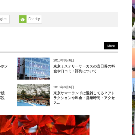
gle+
Feedly
More
2018年8月6日
ルホテ
東京ミステリーサーカスの当日券の料
金や口コミ・評判について
2018年8月6日
で続
東京サマーランドは混雑してる？アト
解説
ラクションや料金・営業時間・アクセ
ス...