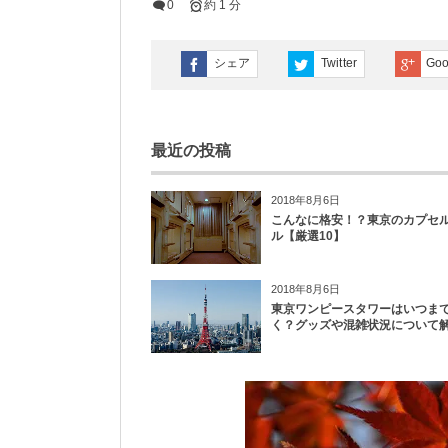
0
約 1 分
シェア
Twitter
Goo
最近の投稿
2018年8月6日
こんなに格安！？東京のカプセ
ル【厳選10】
2018年8月6日
東京ワンピースタワーはいつま
く？グッズや混雑状況について