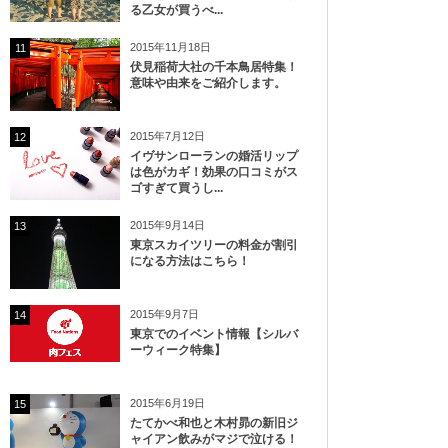
る乙女が買うべ...
2015年11月18日
11
伏見稲荷大社の千本鳥居特集！
意味や由来をご紹介します。
2015年7月12日
12
イヴサンローランの婚活リップ
は色がカギ！効果の口コミがス
ゴすぎて買うし...
2015年9月14日
13
東京スカイツリーの料金が割引
になる方法はこちら！
2015年9月7日
14
東京でのイベント情報【シルバ
ーウィーク特集】
2015年6月19日
15
たてかべ和也と木村昴の新旧ジ
ャイアン飲みがマジで泣ける！