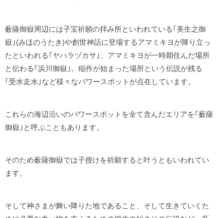
薮薩御嶽周辺には子宝祈願の拝み所といわれている｢美生之御
嶽｣(みほのうたき)や創世神話に登場するアマミキヨが降り立っ
たといわれる｢ヤハラヅカサ｣、アマミキヨが一時期住んだ場所
と伝わる｢浜川御嶽｣、稲作が始まった場所という伝説が残る
｢受水走水｣など様々なパワースポットが点在しています。
これらの海辺沿いのパワースポットを全て含んだエリアを｢薮薩
御嶽｣と呼ぶこともあります。
そのため薮薩御嶽では子授けを祈願すると叶うともいわれてい
ます。
そして神さまが舞い降りた地であること、そして生きていくた