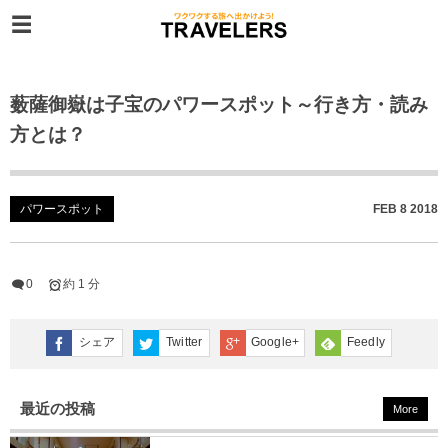
薮薩御嶽は子宝のパワースポット～行き方・読み
方とは？
パワースポット
FEB
8
2018
0
約 1 分
シェア
Twitter
Google+
Feedly
最近の投稿
More