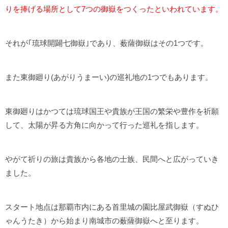
りを捧げる場所として7つの御嶽をつくったといわれています。
それが｢琉球開闢七御嶽｣であり、薮薩御嶽はその1つです。
また東御廻り(あがりうまーい)の巡礼地の1つでもあります。
東御廻りはかつては琉球国王や貴族が王国の繁栄や豊作を祈願
して、太陽が昇る方角に向かって行った巡礼を指します。
やがて祈りの旅は貴族から各地の士族、民間へと広がっていき
ました。
スタート地点は那覇市内にある首里城の園比屋武御嶽（すぬひ
ゃんうたき）から始まり南城市の薮薩御嶽へと至ります。