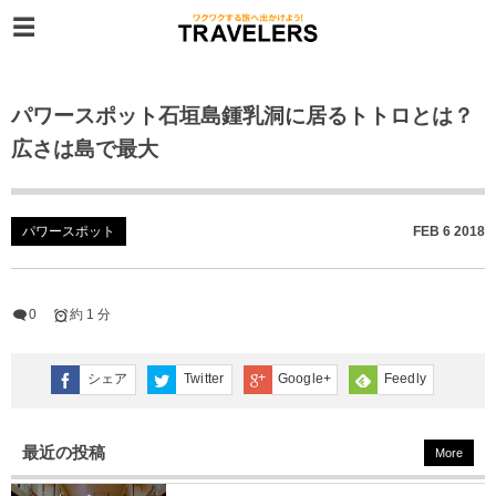
パワースポット石垣島鍾乳洞に居るトトロとは？
広さは島で最大
パワースポット
FEB
6
2018
0
約 1 分
シェア
Twitter
Google+
Feedly
最近の投稿
More