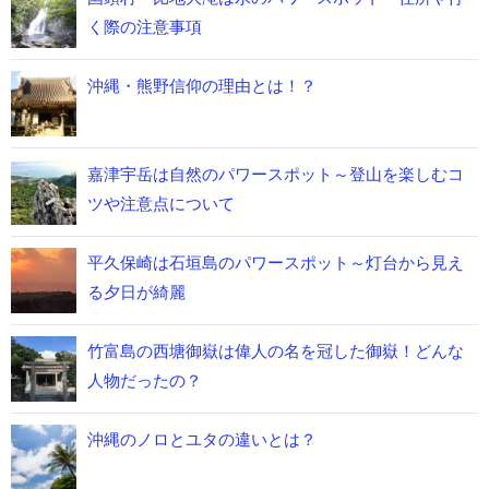
く際の注意事項
沖縄・熊野信仰の理由とは！？
嘉津宇岳は自然のパワースポット～登山を楽しむコ
ツや注意点について
平久保崎は石垣島のパワースポット～灯台から見え
る夕日が綺麗
竹富島の西塘御嶽は偉人の名を冠した御嶽！どんな
人物だったの？
沖縄のノロとユタの違いとは？