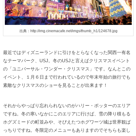
出典：http://img.cinemacafe.net/imgs/thumb_h1/124678.jpg
最近ではディズニーランドに引けをとらなくなった関西一有名
なテーマパーク、USJ。冬のUSJと言えばクリスマスイベント
の「ユニバーサル・ワンダー・クリスマス」です。なんとこの
イベント、１月６日まで行われているので年末年始の旅行でも
素敵なクリスマスのショーを見ることが出来ます！
それからやっぱり忘れられないのがハリー・ポッターのエリア
ですね。冬の寒いなかにこのエリアに行けば、雪の降り積もる
ホグズミードの町並みや、そびえたつホグワーツ城は世界観ば
っちりですね。冬限定のメニューもありますのでそちらも楽し