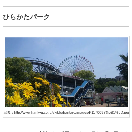
ひらかたパーク
出典：http://www.hankyu.co.jp/ekiblo/hantaro/images/P1170098%5B1%5D.jpg