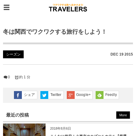
冬は関西でワクワクする旅行をしよう！
シーズン
DEC
19
2015
0
約 1 分
シェア
Twitter
Google+
Feedly
最近の投稿
More
2018年8月6日