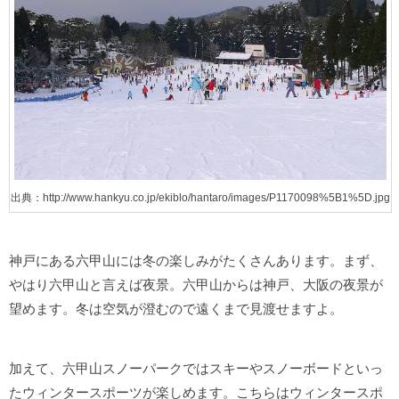
出典：http://www.hankyu.co.jp/ekiblo/hantaro/images/P1170098%5B1%5D.jpg
神戸にある六甲山には冬の楽しみがたくさんあります。まず、
やはり六甲山と言えば夜景。六甲山からは神戸、大阪の夜景が
望めます。冬は空気が澄むので遠くまで見渡せますよ。
加えて、六甲山スノーパークではスキーやスノーボードといっ
たウィンタースポーツが楽しめます。こちらはウィンタースポ