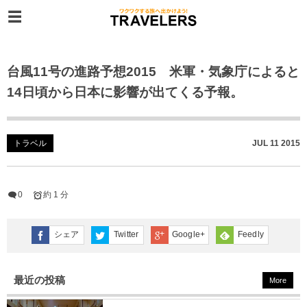
台風11号の進路予想2015 米軍・気象庁によると
14日頃から日本に影響が出てくる予報。
トラベル
JUL
11
2015
0
約 1 分
シェア
Twitter
Google+
Feedly
最近の投稿
More