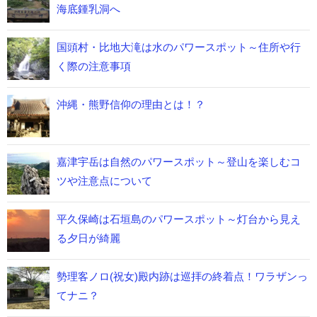
海底鍾乳洞へ
国頭村・比地大滝は水のパワースポット～住所や行
く際の注意事項
沖縄・熊野信仰の理由とは！？
嘉津宇岳は自然のパワースポット～登山を楽しむコ
ツや注意点について
平久保崎は石垣島のパワースポット～灯台から見え
る夕日が綺麗
勢理客ノロ(祝女)殿内跡は巡拝の終着点！ワラザンっ
てナニ？