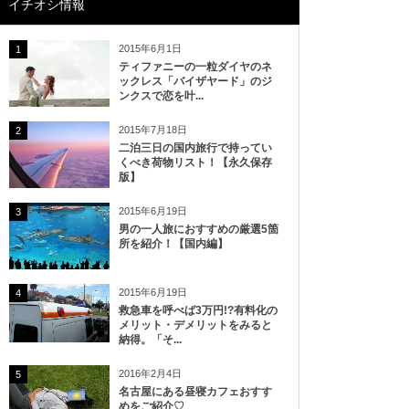
イチオシ情報
2015年6月1日
1
ティファニーの一粒ダイヤのネ
ックレス「バイザヤード」のジ
ンクスで恋を叶...
2015年7月18日
2
二泊三日の国内旅行で持ってい
くべき荷物リスト！【永久保存
版】
2015年6月19日
3
男の一人旅におすすめの厳選5箇
所を紹介！【国内編】
2015年6月19日
4
救急車を呼べば3万円!?有料化の
メリット・デメリットをみると
納得。「そ...
2016年2月4日
5
名古屋にある昼寝カフェおすす
めをご紹介♡