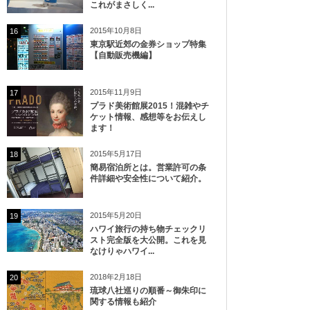
これがまさしく...
2015年10月8日
16
東京駅近郊の金券ショップ特集
【自動販売機編】
2015年11月9日
17
プラド美術館展2015！混雑やチ
ケット情報、感想等をお伝えし
ます！
2015年5月17日
18
簡易宿泊所とは。営業許可の条
件詳細や安全性について紹介。
2015年5月20日
19
ハワイ旅行の持ち物チェックリ
スト完全版を大公開。これを見
なけりゃハワイ...
2018年2月18日
20
琉球八社巡りの順番～御朱印に
関する情報も紹介