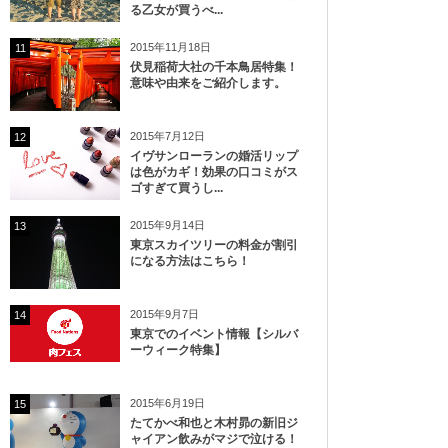
る乙女が買うべ...
2015年11月18日
11
伏見稲荷大社の千本鳥居特集！
意味や由来をご紹介します。
2015年7月12日
12
イヴサンローランの婚活リップ
は色がカギ！効果の口コミがス
ゴすぎて買うし...
2015年9月14日
13
東京スカイツリーの料金が割引
になる方法はこちら！
2015年9月7日
14
東京でのイベント情報【シルバ
ーウィーク特集】
2015年6月19日
15
たてかべ和也と木村昴の新旧ジ
ャイアン飲みがマジで泣ける！