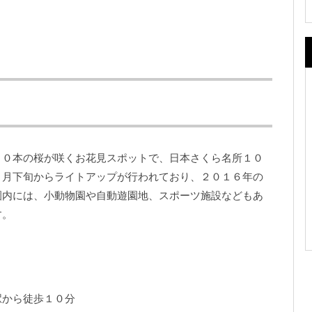
００本の桜が咲くお花見スポットで、日本さくら名所１０
３月下旬からライトアップが行われており、２０１６年の
園内には、小動物園や自動遊園地、スポーツ施設などもあ
す。
駅から徒歩１０分