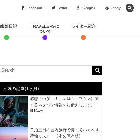
Facebook
Twitter
Google+
Feedly
編集部日記
TRAVELERSに
ライター紹介
ついて
人気の記事(1ヶ月)
感想「虫が…！」USJのトラウマに関
するネタバレ情報をお伝えします。
69ビュー
二泊三日の国内旅行で持っていくべき
荷物リスト！【永久保存版】