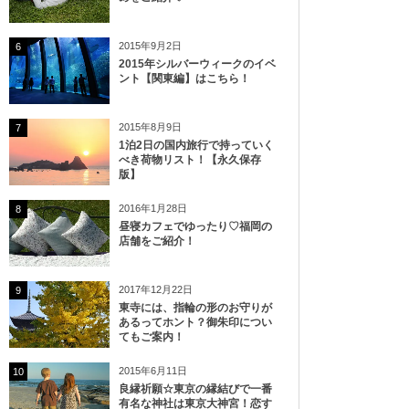
2015年9月2日
6
2015年シルバーウィークのイベ
ント【関東編】はこちら！
2015年8月9日
7
1泊2日の国内旅行で持っていく
べき荷物リスト！【永久保存
版】
2016年1月28日
8
昼寝カフェでゆったり♡福岡の
店舗をご紹介！
2017年12月22日
9
東寺には、指輪の形のお守りが
あるってホント？御朱印につい
てもご案内！
2015年6月11日
10
良縁祈願☆東京の縁結びで一番
有名な神社は東京大神宮！恋す