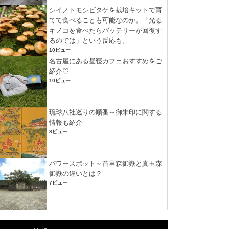
シイノトモシビタケを栽培キットで育
てて食べることも可能なのか。「光る
キノコを食べたらバッテリーが回復す
るのでは」という反応も。
10ビュー
名古屋にある昼寝カフェおすすめをご
紹介♡
10ビュー
琉球八社巡りの順番～御朱印に関する
情報も紹介
8ビュー
パワースポット～首里森御嶽と真玉森
御嶽の違いとは？
7ビュー