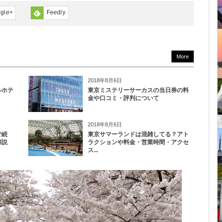
gle+
Feedly
More
2018年8月6日
ルホテ
東京ミステリーサーカスの当日券の料
金や口コミ・評判について
2018年8月6日
で続
東京サマーランドは混雑してる？アト
解説
ラクションや料金・営業時間・アクセ
ス...