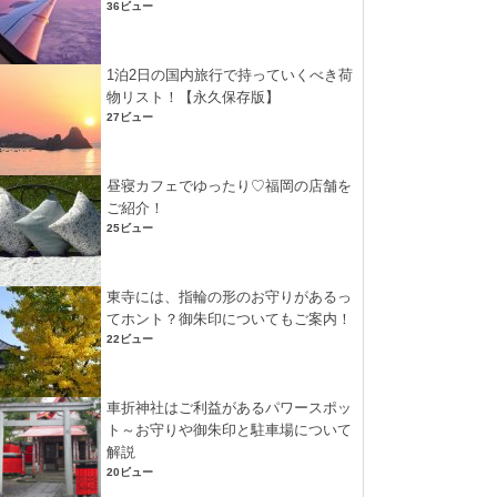
36ビュー
1泊2日の国内旅行で持っていくべき荷
物リスト！【永久保存版】
27ビュー
昼寝カフェでゆったり♡福岡の店舗を
ご紹介！
25ビュー
東寺には、指輪の形のお守りがあるっ
てホント？御朱印についてもご案内！
22ビュー
車折神社はご利益があるパワースポッ
ト～お守りや御朱印と駐車場について
解説
20ビュー