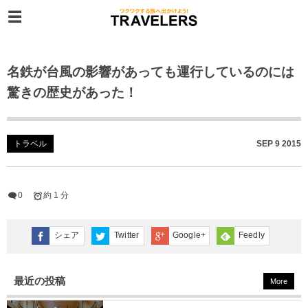
名鉄が台風の影響があっても運行しているのには
驚きの歴史があった！
トラベル
SEP
9
2015
0
約 1 分
シェア
Twitter
Google+
Feedly
最近の投稿
More