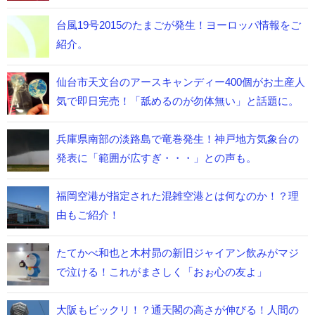
台風19号2015のたまごが発生！ヨーロッパ情報をご
紹介。
仙台市天文台のアースキャンディー400個がお土産人
気で即日完売！「舐めるのが勿体無い」と話題に。
兵庫県南部の淡路島で竜巻発生！神戸地方気象台の
発表に「範囲が広すぎ・・・」との声も。
福岡空港が指定された混雑空港とは何なのか！？理
由もご紹介！
たてかべ和也と木村昴の新旧ジャイアン飲みがマジ
で泣ける！これがまさしく「おぉ心の友よ」
大阪もビックリ！？通天閣の高さが伸びる！人間の