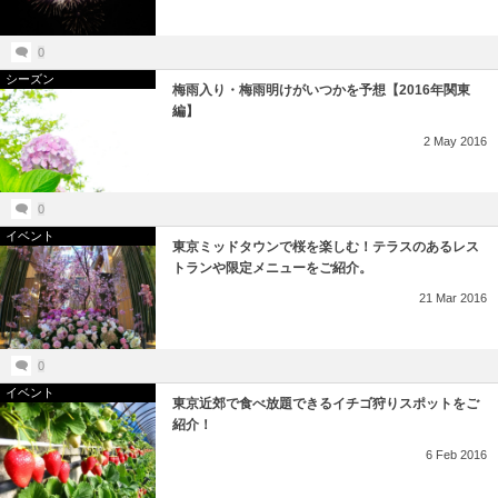
0
シーズン
梅雨入り・梅雨明けがいつかを予想【2016年関東
編】
2
May
2016
0
イベント
東京ミッドタウンで桜を楽しむ！テラスのあるレス
トランや限定メニューをご紹介。
21
Mar
2016
0
イベント
東京近郊で食べ放題できるイチゴ狩りスポットをご
紹介！
6
Feb
2016