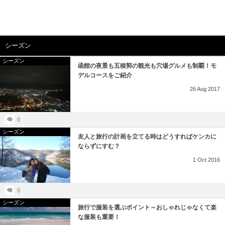
シーズン
シーズン
函館の夜景も五稜郭の観光も穴場グルメも制覇！モ
デルコースをご紹介
26
Aug
2017
0
シーズン
友人と旅行の計画を立てる時はどうすればケンカに
ならずにすむ？
1
Oct
2016
0
シーズン
旅行で服装を選ぶポイント～おしゃれじゃなくて楽
な服装も重要！