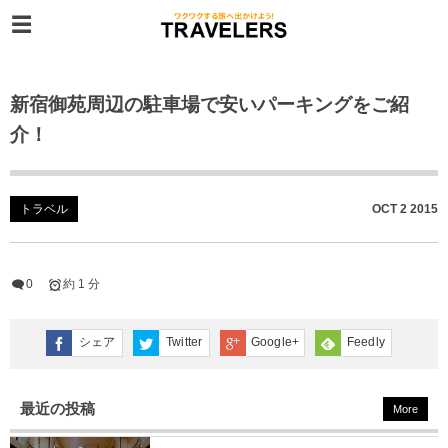
新宿御苑周辺の駐車場で安いパーキングをご紹
介！
トラベル
OCT
2
2015
0
約 1 分
シェア
Twitter
Google+
Feedly
最近の投稿
More