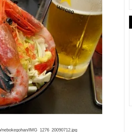
e/b/nebokegohan/IMG_1276_20090712.jpg