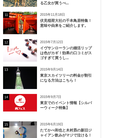
る乙女が買うべ...
2015年11月18日
11
伏見稲荷大社の千本鳥居特集！
意味や由来をご紹介します。
2015年7月12日
12
イヴサンローランの婚活リップ
は色がカギ！効果の口コミがス
ゴすぎて買うし...
2015年9月14日
13
東京スカイツリーの料金が割引
になる方法はこちら！
2015年9月7日
14
東京でのイベント情報【シルバ
ーウィーク特集】
2015年6月19日
15
たてかべ和也と木村昴の新旧ジ
ャイアン飲みがマジで泣ける！