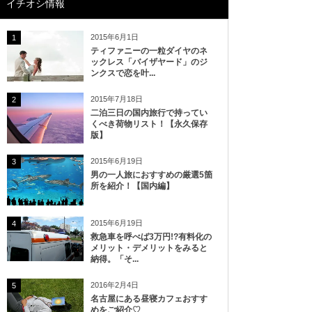
イチオシ情報
2015年6月1日
1
ティファニーの一粒ダイヤのネ
ックレス「バイザヤード」のジ
ンクスで恋を叶...
2015年7月18日
2
二泊三日の国内旅行で持ってい
くべき荷物リスト！【永久保存
版】
2015年6月19日
3
男の一人旅におすすめの厳選5箇
所を紹介！【国内編】
2015年6月19日
4
救急車を呼べば3万円!?有料化の
メリット・デメリットをみると
納得。「そ...
2016年2月4日
5
名古屋にある昼寝カフェおすす
めをご紹介♡