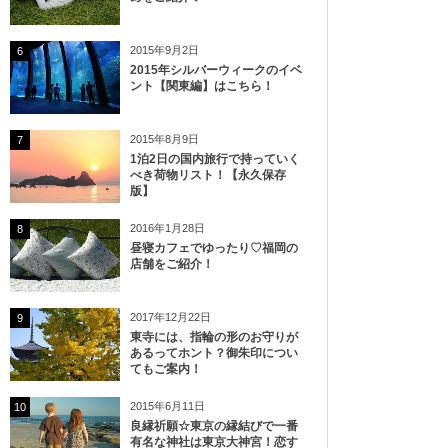
2015年9月2日
6
2015年シルバーウィークのイベ
ント【関東編】はこちら！
2015年8月9日
7
1泊2日の国内旅行で持っていく
べき荷物リスト！【永久保存
版】
2016年1月28日
8
昼寝カフェでゆったり♡福岡の
店舗をご紹介！
2017年12月22日
9
東寺には、指輪の形のお守りが
あるってホント？御朱印につい
てもご案内！
2015年6月11日
10
良縁祈願☆東京の縁結びで一番
有名な神社は東京大神宮！恋す