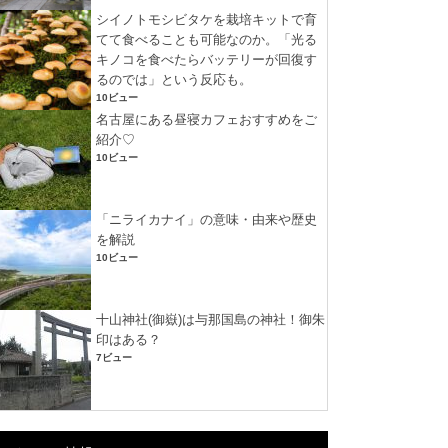
シイノトモシビタケを栽培キットで育
てて食べることも可能なのか。「光る
キノコを食べたらバッテリーが回復す
るのでは」という反応も。
10ビュー
名古屋にある昼寝カフェおすすめをご
紹介♡
10ビュー
「ニライカナイ」の意味・由来や歴史
を解説
10ビュー
十山神社(御嶽)は与那国島の神社！御朱
印はある？
7ビュー