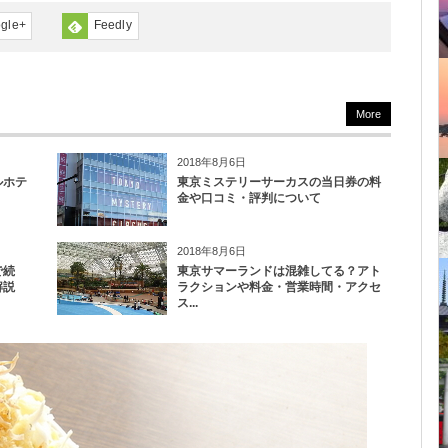
gle+
Feedly
More
2018年8月6日
ルホテ
東京ミステリーサーカスの当日券の料
金や口コミ・評判について
2018年8月6日
で続
東京サマーランドは混雑してる？アト
解説
ラクションや料金・営業時間・アクセ
ス...