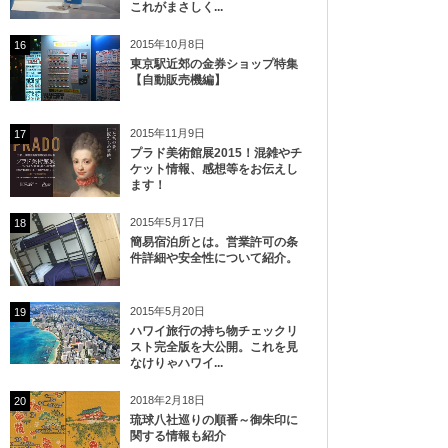
これがまさしく...
2015年10月8日
16
東京駅近郊の金券ショップ特集
【自動販売機編】
2015年11月9日
17
プラド美術館展2015！混雑やチ
ケット情報、感想等をお伝えし
ます！
2015年5月17日
18
簡易宿泊所とは。営業許可の条
件詳細や安全性について紹介。
2015年5月20日
19
ハワイ旅行の持ち物チェックリ
スト完全版を大公開。これを見
なけりゃハワイ...
2018年2月18日
20
琉球八社巡りの順番～御朱印に
関する情報も紹介