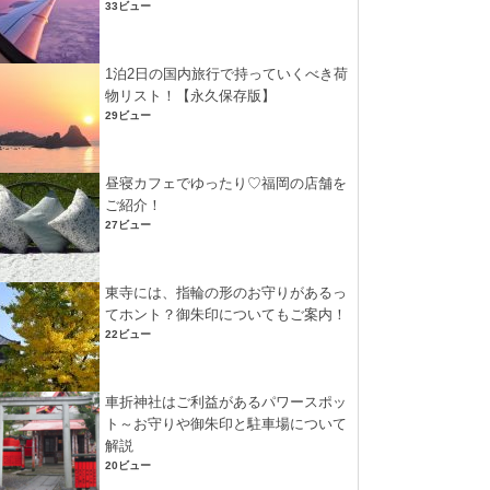
33ビュー
1泊2日の国内旅行で持っていくべき荷
物リスト！【永久保存版】
29ビュー
昼寝カフェでゆったり♡福岡の店舗を
ご紹介！
27ビュー
東寺には、指輪の形のお守りがあるっ
てホント？御朱印についてもご案内！
22ビュー
車折神社はご利益があるパワースポッ
ト～お守りや御朱印と駐車場について
解説
20ビュー