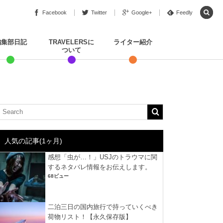
Facebook
Twitter
Google+
Feedly
編集部日記
TRAVELERSに
ライター紹介
ついて
人気の記事(1ヶ月)
感想「虫が…！」USJのトラウマに関
するネタバレ情報をお伝えします。
68ビュー
二泊三日の国内旅行で持っていくべき
荷物リスト！【永久保存版】