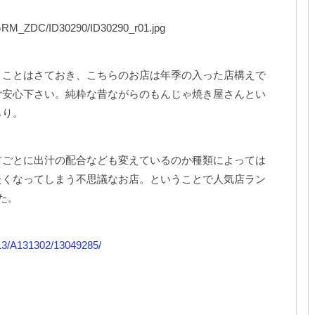
GRM_ZDC/ID30290/ID30290_r01.jpg
うことはさておき、こちらのお店は年季の入った店構えで
ご安心下さい。純粋な昔ながらのもんじゃ焼き屋さんとい
らり。
材ごとに出汁の配合なども変えているのか種類によっては
たくなってしまう不思議なお店。ということで人気店ラン
た。
313/A131302/13049285/